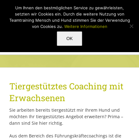
Zum
Um Ihnen den bestmöglichen Service zu gewährleisten,
Inhalt
setzten wir Cookies ein. Durch die weitere Nutzung von
springen
Teamtraining Mensch und Hund stimmen Sie der Verwendung
von Cookies zu.
Weitere Informationen
Ausbildungen für Sie und Ihren
OK
Hund
Tiergestütztes Coaching mit
Erwachsenen
Sie arbeiten bereits tiergestützt mir Ihrem Hund und
möchten Ihr tiergestütztes Angebot erweitern? Prima –
dann sind Sie hier richtig.
Aus dem Bereich des Führungskräftecoachings ist die