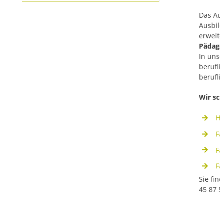
Das Au
Ausbi
erweit
Pädago
In un
berufl
beruf
Wir sc
H
F
F
F
Sie f
45 87 