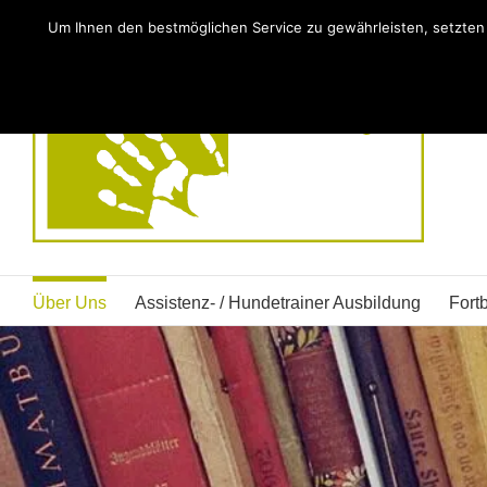
Zum
Um Ihnen den bestmöglichen Service zu gewährleisten, setzte
Inhalt
springen
Über Uns
Assistenz- / Hundetrainer Ausbildung
Fortb