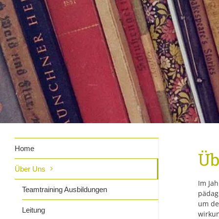
Home
Üb
Über Uns
Im Ja
Teamtraining Ausbildungen
pädag
um de
Leitung
wirku