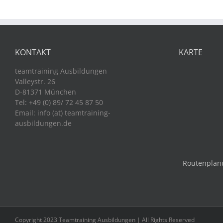
KONTAKT
KARTE
teamtraining Ausbildungen
Valleystr. 26
D-81371 München
Tel: +49 (0) 89/ 72 45 87 50
Email: info (at) teamtraining-
ausbildungen.de
Routenplan
Copyright 2023 Teamtraining Ausbildungen | All Rights Reserved