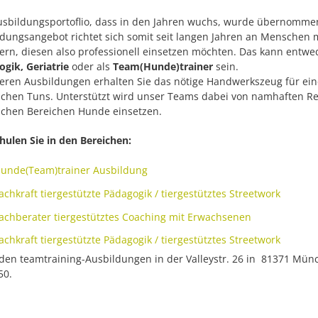
sbildungsportoflio, dass in den Jahren wuchs, wurde übernommen 
ldungsangebot richtet sich somit seit langen Jahren an Menschen
ern, diesen also professionell einsetzen möchten. Das kann entwe
gik, Geriatrie
oder als
Team(Hunde)trainer
sein.
seren Ausbildungen erhalten Sie das nötige Handwerkszeug für ei
ichen Tuns. Unterstützt wird unser Teams dabei von namhaften Refe
lichen Bereichen Hunde einsetzen.
hulen Sie in den Bereichen:
unde(Team)trainer Ausbildung
achkraft tiergestützte Pädagogik / tiergestütztes Streetwork
achberater tiergestütztes Coaching mit Erwachsenen
achkraft tiergestützte Pädagogik / tiergestütztes Streetwork
inden teamtraining-Ausbildungen in der Valleystr. 26 in 81371 M
50.