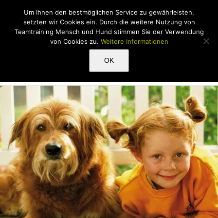
Zum
Um Ihnen den bestmöglichen Service zu gewährleisten,
Inhalt
setzten wir Cookies ein. Durch die weitere Nutzung von
springen
Teamtraining Mensch und Hund stimmen Sie der Verwendung
von Cookies zu.
Weitere Informationen
Ausbildungen für Sie und Ihren
OK
Hund